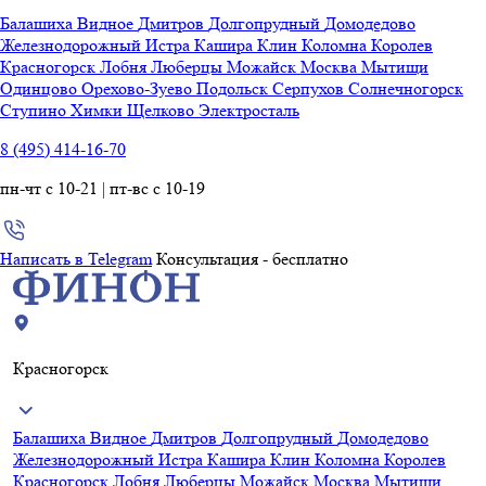
Балашиха
Видное
Дмитров
Долгопрудный
Домодедово
Железнодорожный
Истра
Кашира
Клин
Коломна
Королев
Красногорск
Лобня
Люберцы
Можайск
Москва
Мытищи
Одинцово
Орехово-Зуево
Подольск
Серпухов
Солнечногорск
Ступино
Химки
Щелково
Электросталь
8 (495) 414-16-70
пн-чт с 10-21 | пт-вс с 10-19
Написать в Telegram
Консультация - бесплатно
Красногорск
Балашиха
Видное
Дмитров
Долгопрудный
Домодедово
Железнодорожный
Истра
Кашира
Клин
Коломна
Королев
Красногорск
Лобня
Люберцы
Можайск
Москва
Мытищи